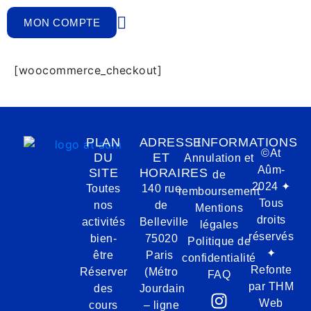
MON COMPTE
[woocommerce_checkout]
×
ER
CARTE D'ESSAI 1
COURS DE YOGA
PLAN
ADRESSE
INFORMATIONS
OU DE POWER PILATES
©At
DU
ET
Annulation et
Aûm-
SITE
HORAIRES
de
2024 ✦
Toutes
140 rue
remboursement
Tous
Informations pratiques
nos
de
Mentions
droits
activités
Belleville
tarif : 15 €
pour les personnes n’ayant
légales
réservés
bien-
75020
jamais participé aux cours de yoga chez At
Politique de
✦
Aûm
être
Paris
confidentialité
validité :
3 mois à compter de la date
Refonte
Réserver
(Métro
FAQ
d’achat
par
THM
des
Jourdain
carte nominative et non cessible
Web
cours
– ligne